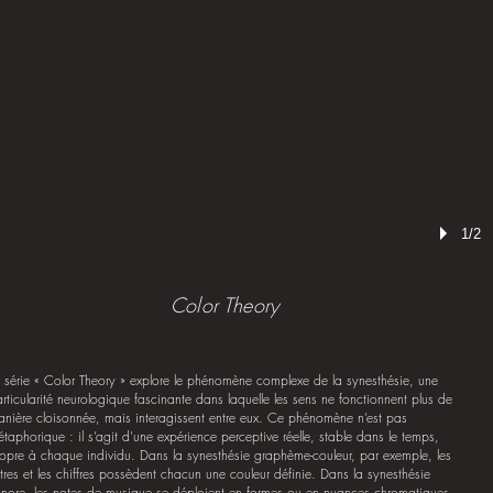
1/2
Color Theory
 série « Color Theory » explore le phénomène complexe de la synesthésie, une
rticularité neurologique fascinante dans laquelle les sens ne fonctionnent plus de
nière cloisonnée, mais interagissent entre eux. Ce phénomène n’est pas
taphorique : il s’agit d’une expérience perceptive réelle, stable dans le temps,
opre à chaque individu. Dans la synesthésie graphème-couleur, par exemple, les
ttres et les chiffres possèdent chacun une couleur définie. Dans la synesthésie
nore, les notes de musique se déploient en formes ou en nuances chromatiques.