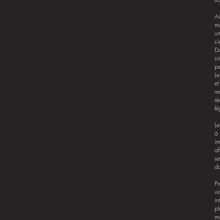
Ai
ma
un
s’
Da
si
pe
Le
et
ve
ré
lé
Le
à 
im
af
se
da
Pr
vi
in
pl
ma