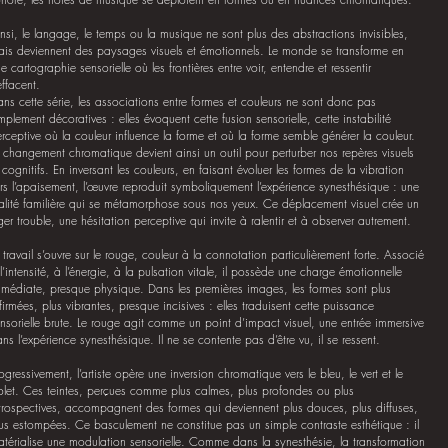
nsi, le langage, le temps ou la musique ne sont plus des abstractions invisibles,
is deviennent des paysages visuels et émotionnels. Le monde se transforme en
e cartographie sensorielle où les frontières entre voir, entendre et ressentir
effacent.
ns cette série, les associations entre formes et couleurs ne sont donc pas
mplement décoratives : elles évoquent cette fusion sensorielle, cette instabilité
rceptive où la couleur influence la forme et où la forme semble générer la couleur.
 changement chromatique devient ainsi un outil pour perturber nos repères visuels
 cognitifs. En inversant les couleurs, en faisant évoluer les formes de la vibration
rs l’apaisement, l’œuvre reproduit symboliquement l’expérience synesthésique : une
alité familière qui se métamorphose sous nos yeux. Ce déplacement visuel crée un
ger trouble, une hésitation perceptive qui invite à ralentir et à observer autrement.
 travail s’ouvre sur le rouge, couleur à la connotation particulièrement forte. Associé
l’intensité, à l’énergie, à la pulsation vitale, il possède une charge émotionnelle
médiate, presque physique. Dans les premières images, les formes sont plus
firmées, plus vibrantes, presque incisives : elles traduisent cette puissance
nsorielle brute. Le rouge agit comme un point d’impact visuel, une entrée immersive
ns l’expérience synesthésique. Il ne se contente pas d’être vu, il se ressent.
ogressivement, l’artiste opère une inversion chromatique vers le bleu, le vert et le
olet. Ces teintes, perçues comme plus calmes, plus profondes ou plus
trospectives, accompagnent des formes qui deviennent plus douces, plus diffuses,
us estompées. Ce basculement ne constitue pas un simple contraste esthétique : il
térialise une modulation sensorielle. Comme dans la synesthésie, la transformation