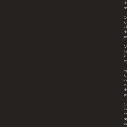
de
as
Ce
lo
el
de
pa
Ce
lu
la
tr
Au
la
s’
re
dé
pr
Ch
li
ch
ap
se