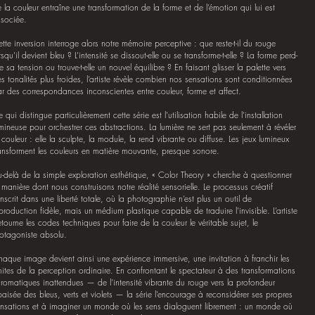
 la couleur entraîne une transformation de la forme et de l’émotion qui lui est
sociée.
tte inversion interroge alors notre mémoire perceptive : que reste-t-il du rouge
rsqu’il devient bleu ? L’intensité se dissout-elle ou se transforme-t-elle ? La forme perd-
le sa tension ou trouve-t-elle un nouvel équilibre ? En faisant glisser la palette vers
s tonalités plus froides, l’artiste révèle combien nos sensations sont conditionnées
r des correspondances inconscientes entre couleur, forme et affect.
 qui distingue particulièrement cette série est l’utilisation habile de l’installation
mineuse pour orchestrer ces abstractions. La lumière ne sert pas seulement à révéler
 couleur : elle la sculpte, la module, la rend vibrante ou diffuse. Les jeux lumineux
ansforment les couleurs en matière mouvante, presque sonore.
-delà de la simple exploration esthétique, « Color Theory » cherche à questionner
 manière dont nous construisons notre réalité sensorielle. Le processus créatif
inscrit dans une liberté totale, où la photographie n’est plus un outil de
production fidèle, mais un médium plastique capable de traduire l’invisible. L’artiste
tourne les codes techniques pour faire de la couleur le véritable sujet, le
otagoniste absolu.
aque image devient ainsi une expérience immersive, une invitation à franchir les
mites de la perception ordinaire. En confrontant le spectateur à des transformations
romatiques inattendues — de l’intensité vibrante du rouge vers la profondeur
aisée des bleus, verts et violets — la série l’encourage à reconsidérer ses propres
nsations et à imaginer un monde où les sens dialoguent librement : un monde où