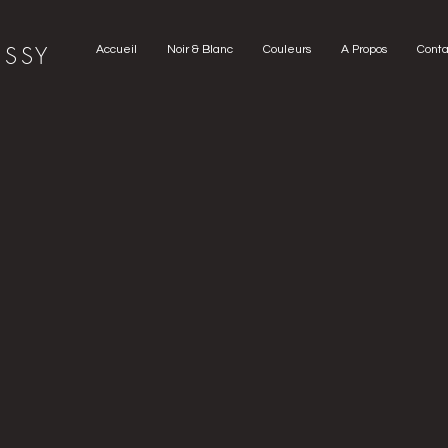
US
SY
Accueil
Noir & Blanc
Couleurs
A Propos
Conta
>